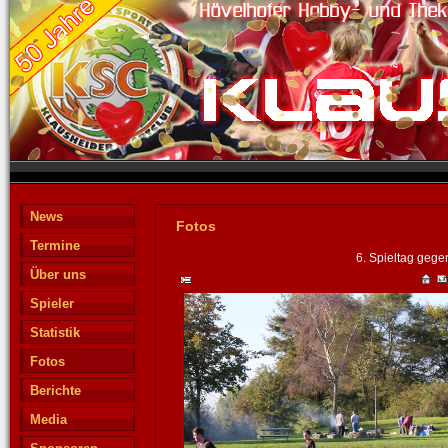
News
Fotos
Termine
6. Spieltag gege
Über uns
Spieler
Statistik
Fotos
Berichte
Media