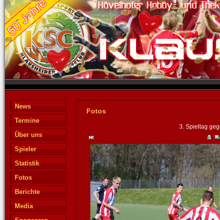
News
Fotos
Termine
3. Spieltag ge
Über uns
Spieler
Statistik
Fotos
Berichte
Media