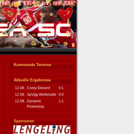
Kommende Termine
Aktuelle Ergebnisse
12.08.
Corey Elevent
0:1
12.08.
SpVgg Wolfsrudel
0:0
12.08.
Dynamic
1:1
Powerplay
Sponsoren