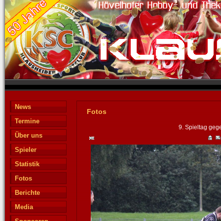
News
Fotos
Termine
9. Spieltag geg
Über uns
Spieler
Statistik
Fotos
Berichte
Media