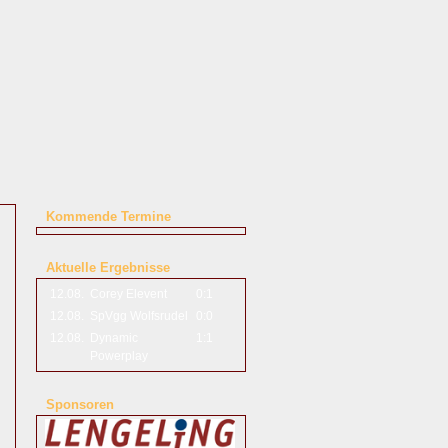
Kommende Termine
Aktuelle Ergebnisse
12.08.
Corey Elevent
0:1
12.08.
SpVgg Wolfsrudel
0:0
12.08.
Dynamic
1:1
Powerplay
Sponsoren