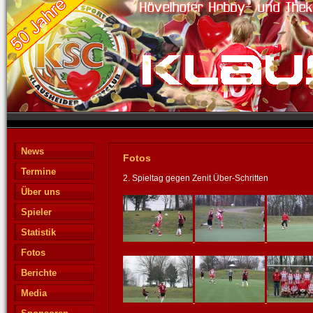
News
Fotos
Termine
2. Spieltag gegen Zenit Über-Schritten
Über uns
Spieler
Statistik
Fotos
Berichte
Media