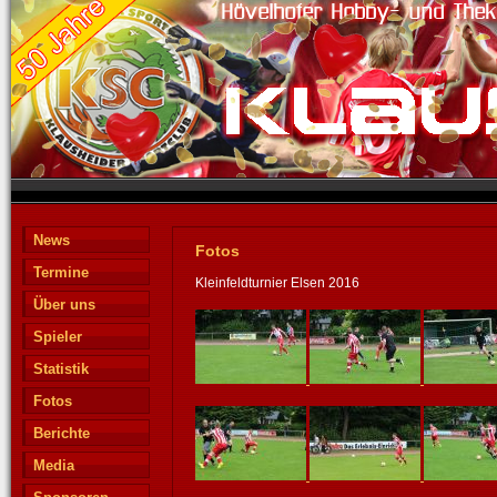
News
Fotos
Termine
Kleinfeldturnier Elsen 2016
Über uns
Spieler
Statistik
Fotos
Berichte
Media