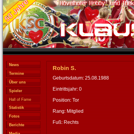
News
Robin S.
Termine
Geburtsdatum: 25.08.1988
Über uns
Eintrittsjahr: 0
Spieler
Hall of Fame
Position: Tor
Statistik
Rang: Mitglied
Fotos
Fuß: Rechts
Berichte
Media