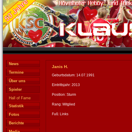
News
Janis H.
Termine
Geburtsdatum: 14.07.1991
Über uns
Eintrittsjahr: 2013
Spieler
Position: Sturm
Hall of Fame
Rang: Mitglied
Statistik
Fuß: Links
Fotos
Berichte
Media