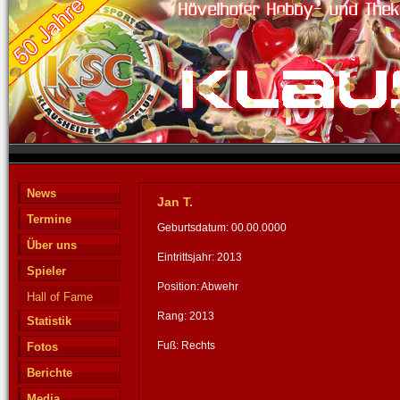
News
Jan T.
Termine
Geburtsdatum: 00.00.0000
Über uns
Eintrittsjahr: 2013
Spieler
Position: Abwehr
Hall of Fame
Rang: 2013
Statistik
Fuß: Rechts
Fotos
Berichte
Media