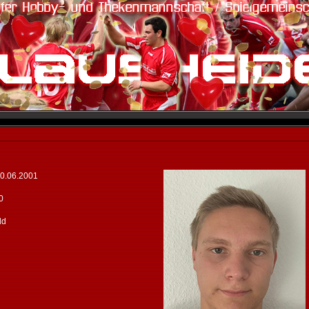
20.06.2001
0
ld