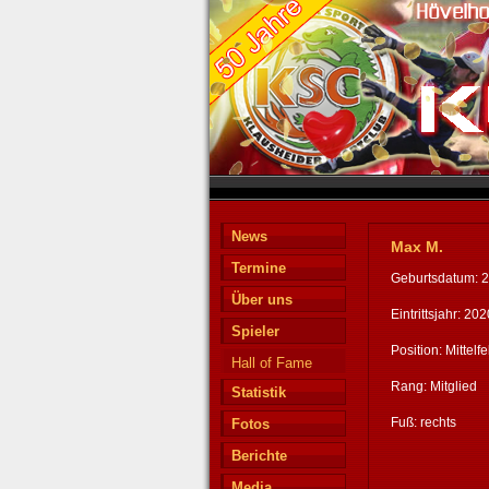
News
Max M.
Termine
Geburtsdatum: 
Über uns
Eintrittsjahr: 202
Spieler
Position: Mittelfe
Hall of Fame
Rang: Mitglied
Statistik
Fuß: rechts
Fotos
Berichte
Media