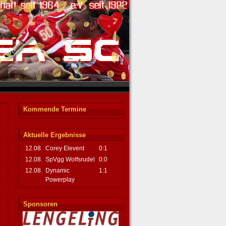
Kommende Termine
Aktuelle Ergebnisse
12.08.
Corey Elevent
0:1
12.08.
SpVgg Wolfsrudel
0:0
12.08.
Dynamic
1:1
Powerplay
Sponsoren