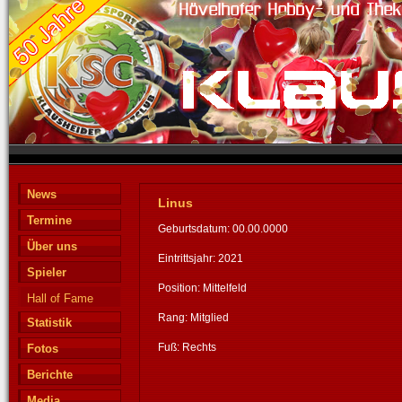
News
Linus
Termine
Geburtsdatum: 00.00.0000
Über uns
Eintrittsjahr: 2021
Spieler
Position: Mittelfeld
Hall of Fame
Rang: Mitglied
Statistik
Fuß: Rechts
Fotos
Berichte
Media