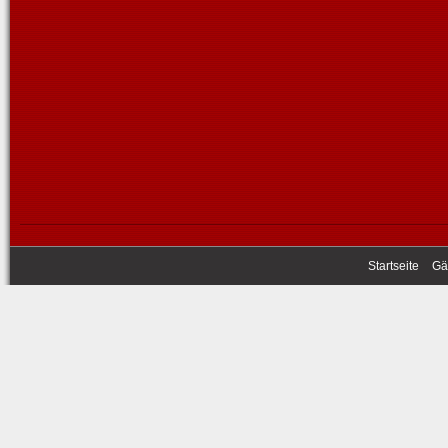
Startseite
Gä