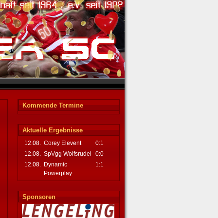
Kommende Termine
Aktuelle Ergebnisse
12.08.
Corey Elevent
0:1
12.08.
SpVgg Wolfsrudel
0:0
12.08.
Dynamic
1:1
Powerplay
Sponsoren