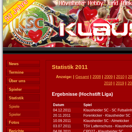
News
Statistik 2011
Termine
Anzeige: |
Gesamt
|
2008
|
2009
|
2010
|
20
Über uns
2018
|
2019
|
20
Spieler
Ergebnisse (Hochstift Liga)
Statistik
Datum
Spiel
Spiele
04.12.2011
Klausheider SC - SC Futsalin
Spieler
20.11.2011
Forenkicker - Klausheider SC
10.09.2011
Klausheider SC - Almekicker
Fotos
03.07.2011
TSV Lattenschuss - Klausheid
Berichte
04.06.2011
CPD27 - Klausheider SC