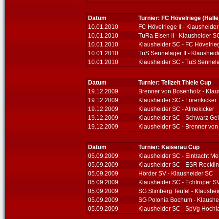
Datum
Turnier: FC Hövelriege (Halle
10.01.2010
FC Hövelriege II - Klausheide
10.01.2010
TuRa Elsen II - Klausheider S
10.01.2010
Klausheider SC - FC Hövelriege
10.01.2010
TuS Sennelager II - Klaushei
10.01.2010
Klausheider SC - TuS Sennelag
Datum
Turnier: Teilzeit Thiele Cup
19.12.2009
Brenner von Bosenholz - Kla
19.12.2009
Klausheider SC - Forenkicker
19.12.2009
Klausheider SC - Almekicker
19.12.2009
Klausheider SC - Schwarz Ge
19.12.2009
Klausheider SC - Brenner vo
Datum
Turnier: Kaiserau Cup
05.09.2009
Klausheider SC - Eintracht M
05.09.2009
Klausheider SC - ESR Reckli
05.09.2009
Hörder SV - Klausheider SC
05.09.2009
Klausheider SC - Echtroper S
05.09.2009
SG Stimberg Teufel - Klaushe
05.09.2009
SG Polonia Bochum - Klaushe
05.09.2009
Klausheider SC - SpVg Hochl