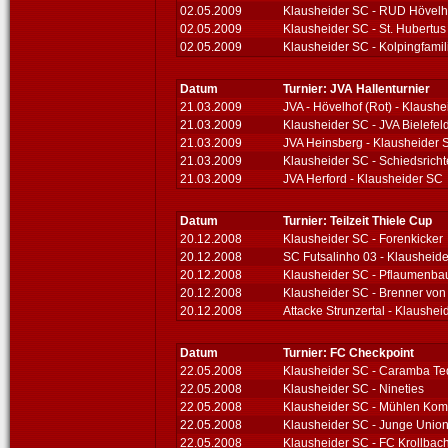
02.05.2009
Klausheider SC - RUD Hövelh
02.05.2009
Klausheider SC - St. Hubertu
02.05.2009
Klausheider SC - Kolpingfamil
Datum
Turnier: JVA Hallenturnier
21.03.2009
JVA - Hövelhof (Rot) - Klaush
21.03.2009
Klausheider SC - JVA Bielefe
21.03.2009
JVA Heinsberg - Klausheider 
21.03.2009
Klausheider SC - Schiedsricht
21.03.2009
JVA Herford - Klausheider SC
Datum
Turnier: Teilzeit Thiele Cup
20.12.2008
Klausheider SC - Forenkicker
20.12.2008
SC Futsalinho 03 - Klausheid
20.12.2008
Klausheider SC - Pflaumenb
20.12.2008
Klausheider SC - Brenner vo
20.12.2008
Attacke Strunzertal - Klaushei
Datum
Turnier: FC Checkpoint
22.05.2008
Klausheider SC - Caramba Teq
22.05.2008
Klausheider SC - Nineties
22.05.2008
Klausheider SC - Mühlen Ko
22.05.2008
Klausheider SC - Junge Unio
22.05.2008
Klausheider SC - FC Krollbac