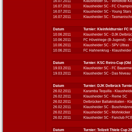
16.07.2011
Klausheider SC - Windflöte Ki
16.07.2011
Klausheider SC - FC Champi
16.07.2011
Klausheider SC - Young Stars
16.07.2011
Klausheider SC - Tasmanische
Datum
Turnier: Kleinfeldturnier FC 
10.06.2011
Klausheider SC - DJK Delbrü
10.06.2011
FC Hövelriege (B-Jugend) - K
10.06.2011
Klausheider SC - SPV Ultras
10.06.2011
FC Hahnenkrug - Klausheider
Datum
Turnier: KSC Retro-Cup (Old 
19.03.2011
Klausheider SC - FC Bauern
19.03.2011
Klausheider SC - Das Niveau
Datum
Turnier: DJK Delbrück Turnie
26.02.2011
Karamba Tequilla - Klausheid
26.02.2011
Klausheider SC - Reme SC
26.02.2011
Delbrücker Ballakrobaten - K
26.02.2011
Klausheider SC - Buschmänn
26.02.2011
Klausheider SC - Mohnkicker
26.02.2011
Klausheider SC - Fanclub FC
Datum
Turnier: Teilzeit Thiele Cup 2