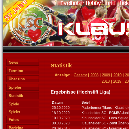
News
Statistik
Termine
Anzeige: |
Gesamt
|
2008
|
2009
|
2010
|
20
Über uns
2018
|
2019
|
20
Spieler
Ergebnisse (Hochstift Liga)
Statistik
Datum
Spiel
Spiele
25.10.2020
Paderborner Titans - Klaushe
Spieler
18.10.2020
Klausheider SC - BOMBA Juni
10.10.2020
Klausheider SC - Loco-Squad 
Fotos
30.08.2020
Klausheider SC - Zenit Über-S
Berichte
20.09.2015
Klausheider SC - Forenkicker