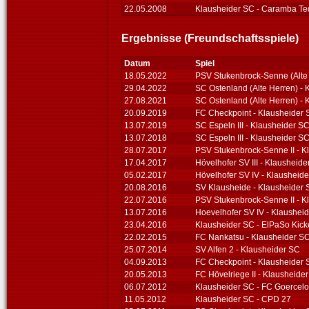
22.05.2008
Klausheider SC - Caramba Teq
Ergebnisse (Freundschaftsspiele)
Datum
Spiel
18.05.2022
PSV Stukenbrock-Senne (Alte 
29.04.2022
SC Ostenland (Alte Herren) -
27.08.2021
SC Ostenland (Alte Herren) -
20.09.2019
FC Checkpoint - Klausheider
13.07.2019
SC Espeln III - Klausheider S
13.07.2018
SC Espeln III - Klausheider S
28.07.2017
PSV Stukenbrock-Senne II - K
17.04.2017
Hövelhofer SV III - Klausheide
05.02.2017
Hövelhofer SV IV - Klausheid
20.08.2016
SV Klausheide - Klausheider
22.07.2016
PSV Stukenbrock-Senne II - K
13.07.2016
Hoevelhofer SV IV - Klaushei
23.04.2016
Klausheider SC - ElPaSo Kick
22.02.2015
FC Nankatsu - Klausheider S
25.07.2014
SV Alfen 2 - Klausheider SC
04.09.2013
FC Checkpoint - Klausheider
20.05.2013
FC Hövelriege II - Klausheide
06.07.2012
Klausheider SC - FC Goercel
11.05.2012
Klausheider SC - CPD 27