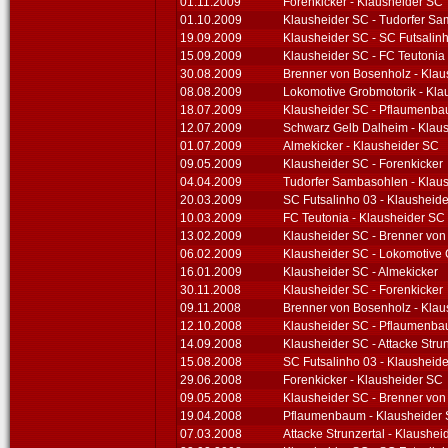
01.11.2009
Forenkicker - Klausheider SC
01.10.2009
Klausheider SC - Tudorfer S
19.09.2009
Klausheider SC - SC Futsalin
15.09.2009
Klausheider SC - FC Teutonia
30.08.2009
Brenner von Bosenholz - Kla
08.08.2009
Lokomotive Grobmotorik - Kla
18.07.2009
Klausheider SC - Pflaumenb
12.07.2009
Schwarz Gelb Dalheim - Klau
01.07.2009
Almekicker - Klausheider SC
09.05.2009
Klausheider SC - Forenkicker
04.04.2009
Tudorfer Sambasohlen - Klau
20.03.2009
SC Futsalinho 03 - Klausheid
10.03.2009
FC Teutonia - Klausheider SC
13.02.2009
Klausheider SC - Brenner vo
06.02.2009
Klausheider SC - Lokomotive 
16.01.2009
Klausheider SC - Almekicker
30.11.2008
Klausheider SC - Forenkicker
09.11.2008
Brenner von Bosenholz - Kla
12.10.2008
Klausheider SC - Pflaumenb
14.09.2008
Klausheider SC - Attacke Strun
15.08.2008
SC Futsalinho 03 - Klausheid
29.06.2008
Forenkicker - Klausheider SC
09.05.2008
Klausheider SC - Brenner vo
19.04.2008
Pflaumenbaum - Klausheider
07.03.2008
Attacke Strunzertal - Klaushei