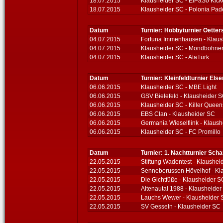
18.07.2015
Klausheider SC - ElPaSo Kick
18.07.2015
Klausheider SC - Polonia Pad
Datum
Turnier: Hobbyturnier Oette
04.07.2015
Fortuna Immenhausen - Klaus
04.07.2015
Klausheider SC - Mondbohne
04.07.2015
Klausheider SC - AtaTürk
Datum
Turnier: Kleinfeldturnier Els
06.06.2015
Klausheider SC - MBE Light
06.06.2015
GSV Bielefeld - Klausheider 
06.06.2015
Klausheider SC - Killer Queen
06.06.2015
EBS Clan - Klausheider SC
06.06.2015
Germania Wieselflink - Klaus
06.06.2015
Klausheider SC - FC Promillo
Datum
Turnier: 1. Nachtturnier Sc
22.05.2015
Stiftung Wadentest - Klaushei
22.05.2015
Senneborussen Hövelhof - Kl
22.05.2015
Die Gichtfüße - Klausheider S
22.05.2015
Altenautal 1988 - Klausheider
22.05.2015
Lauchs Wewer - Klausheider 
22.05.2015
SV Gesseln - Klausheider SC