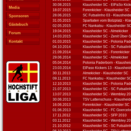
30.08.2015
Klausheider SC - ElPaSo Kick
Media
18.07.2015
Forenkicker - Klausheider SC
28.06.2015
SC Futsalinho 03 - Klausheid
Sponsoren
31.05.2015
Spartiaten vom Bolzplatz - Kl
Gästebuch
02.05.2015
FC Nankatsu - Klausheider S
19.04.2015
Klausheider SC - Almekicker
Forum
14.03.2015
Klausheider SC - Zenit Über-S
Kontakt
01.03.2015
Klausheider SC - Polonia Pad
04.10.2014
Klausheider SC - SC Futsalin
21.09.2014
Klausheider SC - Forenkicker
29.06.2014
Klausheider SC - Almekicker
05.04.2014
Polonia Paderborn - Klaushei
23.03.2014
ElPaso Kickers 13 - Klaushei
30.11.2013
Almekicker - Klausheider SC
09.11.2013
FC Nankatsu - Klausheider S
12.10.2013
Klausheider SC - Polonia Pad
21.07.2013
Klausheider SC - SC Futsalin
13.07.2013
Klausheider SC - Wembley 2
30.06.2013
TSV Lattenschuss - Klausheid
16.06.2013
Forenkicker - Klausheider SC
01.06.2013
Klausheider SC - FC Goercel
17.11.2012
Klausheider SC - SFP 2010
03.11.2012
Klausheider SC - Wembley 2
21.10.2012
Klausheider SC - SC Futsalin