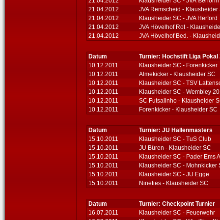
21.04.2012
Klausheider SC - JVA Iserlohn
21.04.2012
JVA Remscheid - Klausheider
21.04.2012
Klausheider SC - JVA Herford
21.04.2012
JVA Hövelhof Rot - Klausheid
21.04.2012
JVA Hövelhof Bed. - Klaushei
Datum
Turnier: Hochstift Liga Pokal
10.12.2011
Klausheider SC - Forenkicker
10.12.2011
Almekicker - Klausheider SC
10.12.2011
Klausheider SC - TSV Lattens
10.12.2011
Klausheider SC - Wembley 2
10.12.2011
SC Futsalinho - Klausheider 
10.12.2011
Forenkicker - Klausheider SC
Datum
Turnier: JU Hallenmasters
15.10.2011
Klausheider SC - TuS Club
15.10.2011
JU Büren - Klausheider SC
15.10.2011
Klausheider SC - Pader Ems 
15.10.2011
Klausheider SC - Mohnkicker 
15.10.2011
Klausheider SC - JU Egge
15.10.2011
Nineties - Klausheider SC
Datum
Turnier: Checkpoint Turnier
16.07.2011
Klausheider SC - Feuerwehr